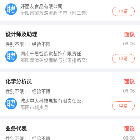
好丽友食品有限公司
申请
衡阳市解放路金碧华府（附二旁）
设计师及助理
面议
08-06
性别不限
经验不限
湖南千思智造家装饰有限责任公司邵阳分公司
申请
邵阳双清建设南路与张家排路交汇处绿城水郡1号3楼
化学分析员
面议
08-06
性别不限
经验不限
城步中大科技电盐有限责任公司
申请
邵阳市城步县
业务代表
面议
08-06
性别不限
经验不限