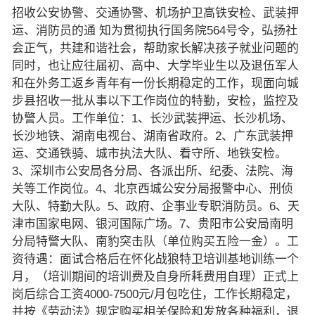
招收公安协警、交通协警、机场护卫高铁安检、武装押
运、消防员的通 知为贯彻执行国务院564号令，弘扬社
会正气，共建和谐社会，帮助家长解决孩子就业问题的
同时，也让应往届初、高中、大学毕业生以及退伍军人
和在外务工返乡青年有一份长期稳定的工作，现面向城
步县招收一批从事以下工作岗位的特勤，安检，监控及
协警人员。工作单位：1、长沙武装押运、长沙机场、
长沙地铁、湖南电视台、湖南省政府。2、广东武装押
运、交通铁骑、城市执法大队、看守所、地铁安检。
3、深圳市公安局各分局、各派出所、纪委、法院、海
关等工作岗位。4、北京西城公安分局报警中心、刑侦
大队、特勤大队。5、政府、企事业专职消防员。6、天
津市国家电网、银河国际广场。7、贵阳市公安局南明
分局特警大队、南豹突击队（单位购买五险一金）。工
资待遇：面试合格后在怀化战狼特卫培训基地训练一个
月，（培训期间的培训费及自身所耗费用自理）正式上
岗后综合工资4000-7500元/月包吃住，工作长期稳定，
并按《劳动法》规定购买相关保险和发放各种福利，退