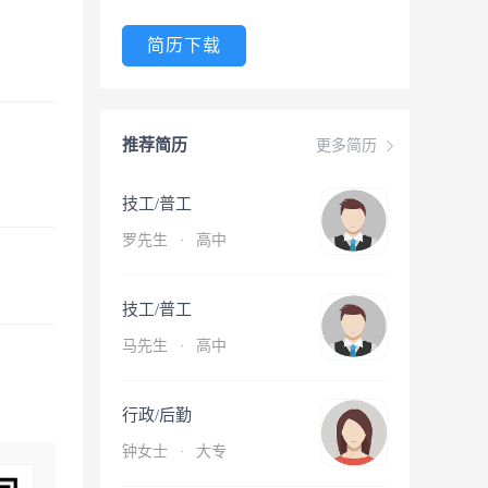
简历下载
推荐简历
更多简历
技工/普工
罗先生
·
高中
技工/普工
马先生
·
高中
行政/后勤
钟女士
·
大专